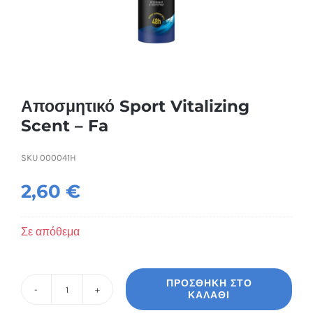
Συσκευές Ομορφιάς
Υγεία & Ευεξία
Ισοθερμικά Ρούχα
Αποσμητικό Sport Vitalizing
Scent – Fa
Ποτά
SKU
000041H
2,60
€
Σε απόθεμα
ΠΡΟΣΘΉΚΗ ΣΤΟ
ΚΑΛΆΘΙ
Αποσμητικό