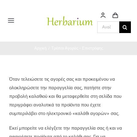
Μετάβαση
στο
περιεχόμενο
Toggle
Αναζήτηση
Navigation
για:
Άνδρας
Αρχική
Τρόποι Αγοράς – Επιστρόφης
Γυναίκα
Βρεφικά – Παιδικά
Όταν τελειώσετε τις αγορές σας και προκειμένου να
ολοκληρώσετε την παραγγελία σας, πατήστε στην
προβολή καλαθιού και θα μεταφερθείτε στη σελίδα που
Αντηλιακά
περιγράφει αναλυτικά τα προϊόντα που έχετε
συμπεριλάβει στο ηλεκτρονικό «καλάθι αγορών» σας.
Αιθέρια έλαια & Βότανα
Εκεί μπορείτε να ελέγξετε την παραγγελία σας ή και να
αφαιρέσετε προϊόντα από το καλάθι σας. Για να