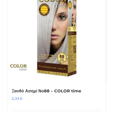
Ξανθό Ασημί Νο88 – COLOR time
2,34
€