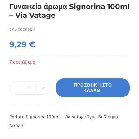
Συσκευές Ομορφιάς
Γυναικείο άρωμα Signorina 100ml
– Via Vatage
Υγεία & Ευεξία
SKU
000052H
9,29
€
Ισοθερμικά Ρούχα
Σε απόθεμα
Ποτά
ΠΡΟΣΘΉΚΗ ΣΤΟ
ΚΑΛΆΘΙ
Γυναικείο
άρωμα
Signorina
Parfum Signorina 100ml – Via Vatage Type Si Giorgio
100ml
Armani
-
Via