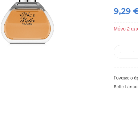
9,29
Μόνο 2 απ
Γυ
ά
Be
Γυναικείο ά
in
Belle Lanc
Pa
1
-
Vi
V
π