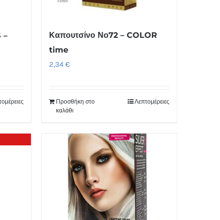
Καπουτσίνο Νο72 – COLOR
 –
time
2,34
€
τομέρειες
Προσθήκη στο
Λεπτομέρειες
καλάθι