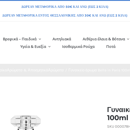
Βρεφικά – Παιδικά
Αντηλιακά
Αιθέρια έλαια & Βότανα
Υγεία & Ευεξία
Ισοθερμικά Ρούχα
Ποτά
αίκα
Αρώματα & Αποσμητικά
Αρώματα
Γυναικείο άρωμα Bella in Paris 100m
Γυναικ
100ml 
SKU
000078