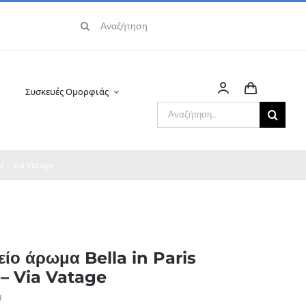
Αναζήτηση
για:
Συσκευές Ομορφιάς
Αναζήτηση
για:
l – Via Vatage
είο άρωμα Bella in Paris
– Via Vatage
H