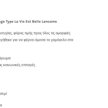
ge Type La Vie Est Belle Lancome
υτυχίας, φόρος τιμής προς όλες τις ομορφιές
ργήθηκε για να φέρνει άμεσα το χαμόγελο στα
 άρωμα
ς κοινωνικές επιταγές
ασεμί
ια