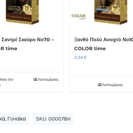
 Σαντρέ Σκούρο Νο70 –
Ξανθό Πολύ Ανοιχτό Νο1
R time
COLOR time
2,34
€
ήκη στο
Λεπτομέρειες
ι
Λεπτομέρειες
κά
,
Γυναίκα
SKU:
000078H