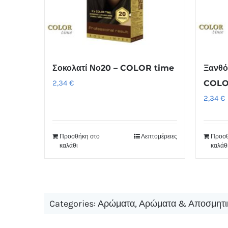
Σοκολατί Νο20 – COLOR time
Ξανθό
2,34
€
COLO
2,34
€
Προσθήκη στο
Λεπτομέρειες
Προσθ
καλάθι
καλάθ
Categories:
Αρώματα
,
Αρώματα & Αποσμητι