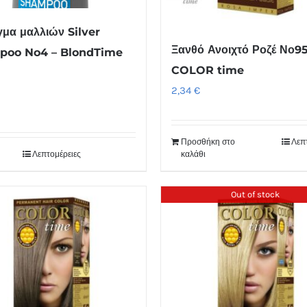
γμα μαλλιών Silver
Ξανθό Ανοιχτό Ροζέ Νο95
poo No4 – BlondTime
COLOR time
2,34
€
Προσθήκη στο
Λεπ
Λεπτομέρειες
καλάθι
Out of stock