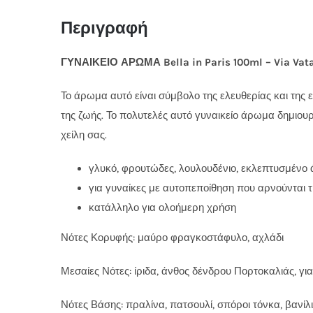
Περιγραφή
ΓΥΝΑΙΚΕΙΟ ΑΡΩΜΑ Bella in Paris 100ml – Via Vata
Το άρωμα αυτό είναι σύμβολο της ελευθερίας και της ε
της ζωής. Το πολυτελές αυτό γυναικείο άρωμα δημιου
χείλη σας.
γλυκό, φρουτώδες, λουλουδένιο, εκλεπτυσμένο
για γυναίκες με αυτοπεποίθηση που αρνούνται τι
κατάλληλο για ολοήμερη χρήση
Νότες Κορυφής: μαύρο φραγκοστάφυλο, αχλάδι
Μεσαίες Νότες: ίριδα, άνθος δένδρου Πορτοκαλιάς, γι
Νότες Βάσης: πραλίνα, πατσουλί, σπόροι τόνκα, βανίλ