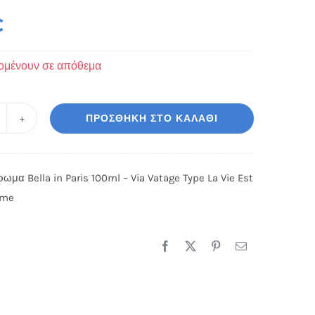
€
ομένουν σε απόθεμα
ΠΡΟΣΘΉΚΗ ΣΤΟ ΚΑΛΆΘΙ
ναικείο
ρωμα
lla
ρωμα Bella in Paris 100ml – Via Vatage Type La Vie Est
ome
ris
00ml
a
atage
οσότητα