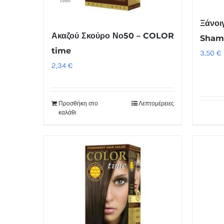
Ξάνοι
Ακαζού Σκούρο Νο50 – COLOR
Sham
time
3,50
€
2,34
€
Προσθήκη στο
Λεπτομέρειες
καλάθι